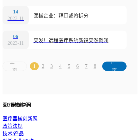
14
医械企业：拜耳或将拆分
2023-11
06
突发！远程医疗系统新锐突然倒闭
2023-11
上一
下一
1
2
3
4
5
6
7
8
页
页
医疗器械创新网
医疗器械创新网
政策法规
技术/产品